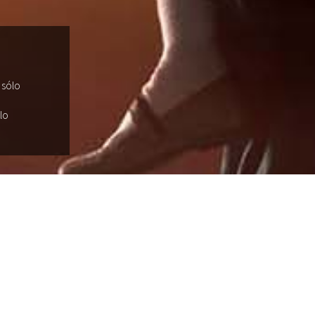
 sólo
lo
a y Madrid