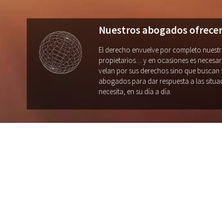
Nuestros abogados ofrecen 
El derecho envuelve por completo nuestra
propietarios.... y en ocasiones es neces
velan por sus derechos sino que buscan 
abogados para dar respuesta a las situa
necesita, en su día a día.
Despacho de